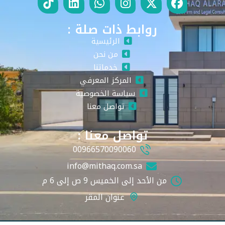
روابط ذات صلة :
الرئيسية
من نحن
خدماتنا
المركز المعرفي
سياسة الخصوصية
تواصل معنا
تواصل معنا :
00966570090060
info@mithaq.com.sa
من الأحد إلى الخميس 9 ص إلى 6 م
عنوان المقر