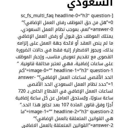
السعودي
[sc_fs_multi_faq headline-0=”h3″ question-
0=”هل من حق الموظف رفض العمل الإضافي؟”
answer-0=”نعم، بموجب نظام العمل السعودي،
يمتلك الموظف حق قبول أو رفض العمل الإضافي
ما لم ينص العقد أو لائحة جهة العمل على إلزامه
بذلك، ويجوز الاضطرار إليه فقط في حالات الضرورة
القصوى مع تقديم تعويض مناسب، وإجبار الموظف
على ساعات إضافية، فهي تعتبر مخالفة قانونية. ”
image-0=”” headline-1=”h3″ question-1=”كم
الحد الأقصى لساعات العمل الإضافي؟” answer-
1=”حدد نظام العمل السعودي الحد الأقصى
لساعات العمل الإضافي في القطاع الخاص بـ 720
ساعة سنويًا، ويُستحق العامل عن كل ساعة إضافية
أجرًا وفق قانون المادة 107 بعد تجاوز هذا الحد.”
image-1=”” headline-2=”h3″ question-2=”ما
هي القوانين المتعلقة بالعمل الإضافي؟”
answer-2=”القوانين المتعلقة بالعمل الاضافي