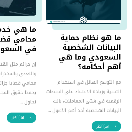
ما هي خدم
ما هو نظام حماية
محامي قضاي
البيانات الشخصية
في السعود
السعودي وما هي
gmail.com
إن جرائم مثل القت
أهم أحكامه؟
23 نوفمبر 2024
والتعدي والمخدرا
Ahmithaq@gmail.com
مع التوسع الهائل في استخدام
محامي قضايا جزائ
13 أغسطس 2025
التقنية وزيادة الاعتماد على المنصات
يحفظ حقوق المجني
الرقمية في شتى المعاملات، باتت
يُحاول ...
البيانات الشخصية أحد أهم الأصول ...
اقرأ أكثر
اقرأ أكثر