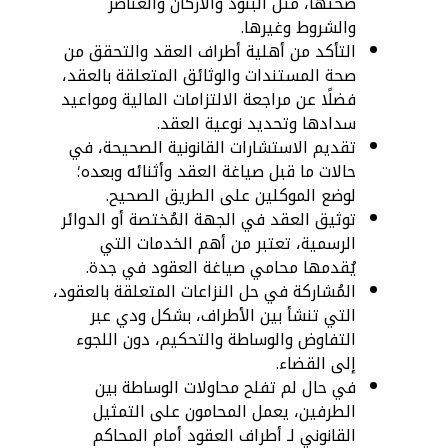
صحتها، مثل البنود والأركان والعناصر
والشروط وغيرها.
التأكد من أهلية أطراف العقد والتحقق من
صحة المستندات والوثائق المتعلقة بالعقد،
فضلًا عن مراجعة الالتزامات المالية ومواعيد
سدادها وتحديد نوعية العقد.
تقديم الاستشارات القانونية الصحيحة، في
حالات ما قبل صياغة العقد وأثنائه وبعده؛
لوضع الموكلين على الطريق الصحيح.
توثيق العقد في الجهة المُختصة أو الدوائر
الرسمية، تعتبر من أهم الخدمات التي
يُقدمها محامي صياغة العقود في جدة.
المُشاركة في حل النزاعات المتعلقة بالعقود،
التي تنشأ بين الأطراف، بشكل ودي عبر
التفاوض والوساطة والتحكيم، دون اللجوء
إلى القضاء.
في حال لم تفلح محاولات الوساطة بين
الطرفين، يعمل المحامون على التمثيل
القانوني لـ أطراف العقود أمام المحاكم