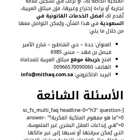
الملكية الخاصة بك، أو ترغب في تسجيل علامة
تجارية أو براءة إختراع وغيرها، فإن ميثاق العربية،
تُقدم لك
أفضل الخدمات القانونية في
السعودية
في هذا الشأن، ويُمكن التواصل معها
من خلال ما يلي:
العنوان: جدة – حي الشاطئ – شارع الأمير
فيصل بن فهد – مبنى 6985
افتح
خريطة موقع
ميثاق العربية للمحاماة
الهاتف: 00966570090060
البريد الالكتروني:
info@mithaq.com.sa
الأسئلة الشائعة
[sc_fs_multi_faq headline-0=”h3″ question-
0=”ما هو مفهوم الملكية الفكرية؟” answer-
0=”هي إبداعات العقل البشري غير الملموسة،
التي يُمكن سرقتها أو نسبها إلى غير مالكها