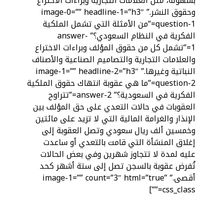
بسهولة، مثل العلامات التجارية وبراءات الاختراع
وحقوق النشر.” image-0=”” headline-1=”h3″
question-1=”من الأمثلة التي تشمل الملكية
الفكرية في النظام السعودي؟” answer-
1=”تشمل كل من حقوق المؤلف وبراءات الاختراع
والعلامات التجارية والتصاميم الصناعية والأصناف
النباتية وغيرها.” image-1=”” headline-2=”h3″
question-2=”ما هي عقوبة انتهاك حقوق الملكية
الفكرية في السعودية؟” answer-2=”تتراوح
العقوبات في حالات التعدي على حق المؤلف بين
الإنذار والغرامة المالية التي لا تزيد على مائتين
وخمسين ألف ريال سعودي وتصل العقوبة إلى
إغلاق المنشأة التي قامت بالتعدي أو ساعدت
عليه لمدة لا تتجاوز شهرين وفي بعض الحالات
تُفرض عقوبة بالسجن تصل إلى ستة أشهر كحد
أقصى.” image-1=”” count=”3″ html=”true”
css_class=””]