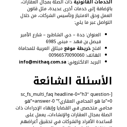
الخدمات القانونية
ذات الصلة بمجال العقارات،
بالإضافة إلى خدمات أخرى عديدة، مثل قانون
العمل وحق الامتياز وتأسيس الشركات، من خلال
التواصل عبر ما يلي:
العنوان: جدة – حي الشاطئ – شارع الأمير
فيصل بن فهد – مبنى 6985
افتح
خريطة موقع
ميثاق العربية للمحاماة
الهاتف: 00966570090060
البريد الالكتروني:
info@mithaq.com.sa
الأسئلة الشائعة
[sc_fs_multi_faq headline-0=”h3″ question-
0=”ما هو المحامي العقاري؟” answer-0=”هو
محامي متخصص في القضايا وإنهاء الإجراءات ذات
الصلة بمجال العقارات والإنشاءات، يعمل على
مُساعدة الأفراد والشركات في تحقيق أغراضهم